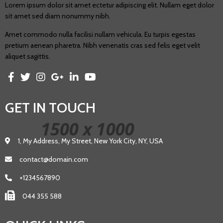
Lorem ipsum dolor sit amet ectetur adipiscing elit. Nullam eget dolor
sit amet sed diam nonummy nibh.
Amet commodo nulla facilisi nullam vehicula. Eu turpis egestas
pretium aenean pharetra. Nibh venenatis cras sed felis eget velit
aliquet sagittis.
GET IN TOUCH
1, My Address, My Street, New York City, NY, USA
contact@domain.com
+1234567890
044 355 588