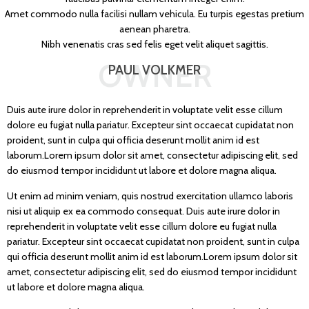
Amet commodo nulla facilisi nullam vehicula. Eu turpis egestas pretium
aenean pharetra.
Nibh venenatis cras sed felis eget velit aliquet sagittis.
OWNER
PAUL VOLKMER
Duis aute irure dolor in reprehenderit in voluptate velit esse cillum
dolore eu fugiat nulla pariatur. Excepteur sint occaecat cupidatat non
proident, sunt in culpa qui officia deserunt mollit anim id est
laborum.Lorem ipsum dolor sit amet, consectetur adipiscing elit, sed
do eiusmod tempor incididunt ut labore et dolore magna aliqua.
Ut enim ad minim veniam, quis nostrud exercitation ullamco laboris
nisi ut aliquip ex ea commodo consequat. Duis aute irure dolor in
reprehenderit in voluptate velit esse cillum dolore eu fugiat nulla
pariatur. Excepteur sint occaecat cupidatat non proident, sunt in culpa
qui officia deserunt mollit anim id est laborum.Lorem ipsum dolor sit
amet, consectetur adipiscing elit, sed do eiusmod tempor incididunt
ut labore et dolore magna aliqua.